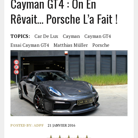
Cayman GT4 : On En
Rêvait… Porsche L’a Fait !
TOPICS:
Car De Lux
Cayman
Cayman GT4
Essai Cayman GT4
Matthias Müller
Porsche
POSTED BY:
ADPF
21 JANVIER 2016