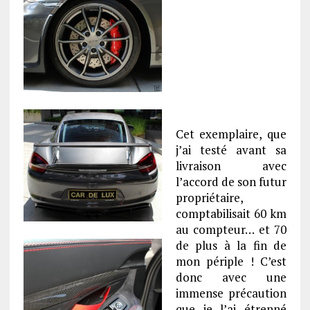
.
o
o
o
Cet exemplaire, que
j’ai testé avant sa
livraison avec
l’accord de son futur
propriétaire,
comptabilisait 60 km
au compteur… et 70
de plus à la fin de
mon périple ! C’est
donc avec une
immense précaution
que je l’ai étrenné