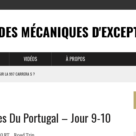
DES MÉCANIQUES D'EXCEP
VIDÉOS
À PROPOS
IR LA 997 CARRERA S ?
N MYTHE
 911
es Du Portugal – Jour 9-10
BRUSSELS
50 RT
Road Trip