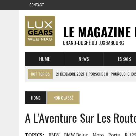
CONTACT
LE MAGAZINE 
GRAND-DUCHÉ DU LUXEMBOURG
HOME
NEWS
ESSAIS
HOT TOPICS
21 DÉCEMBRE 2021
|
PORSCHE 911 : POURQUOI CHOIS
14 DÉCEMBRE 2021
|
CHEVROLET CORVETTE C8 : MÉTAMORPHOSE D’U
23 SEPTEMBRE 2021
|
RUF CTR YELLOWBIRD – L’HISTOIRE DE L’AUTRE
HOME
NON CLASSÉ
1 JUIN 2021
|
GROUPE 3 : ALPINE A110 1600 S VS PORSCHE 911 2,7 RS
A L’Aventure Sur Les Rout
6 AVRIL 2021
|
DE L’HUILE SUR LA PISTE – ART CARS
22 OCTOBRE 2020
|
EXPO MAZDA 100 ANS – AUTOWORLD MUSEUM 
TOPICS:
BMW
BMW Belux
Moto
Portu
R 12