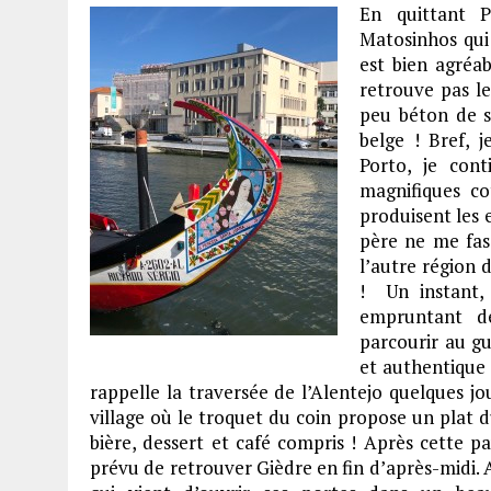
En quittant 
Matosinhos qui
est bien agréab
retrouve pas l
peu béton de s
belge ! Bref, 
Porto, je con
magnifiques co
produisent les 
père ne me fass
l’autre région 
! Un instant, 
empruntant d
parcourir au g
et authentique 
rappelle la traversée de l’Alentejo quelques jou
village où le troquet du coin propose un plat d
bière, dessert et café compris ! Après cette pa
prévu de retrouver Gièdre en fin d’après-midi.