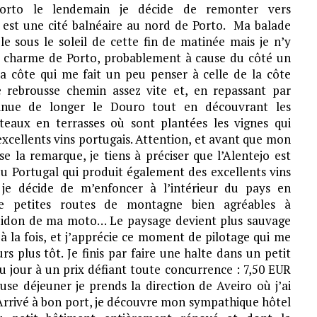
Porto le lendemain je décide de remonter vers
 est une cité balnéaire au nord de Porto. Ma balade
le sous le soleil de cette fin de matinée mais je n’y
e charme de Porto, probablement à cause du côté un
a côte qui me fait un peu penser à celle de la côte
je rebrousse chemin assez vite et, en repassant par
tinue de longer le Douro tout en découvrant les
teaux en terrasses où sont plantées les vignes qui
excellents vins portugais. Attention, et avant que mon
e la remarque, je tiens à préciser que l’Alentejo est
du Portugal qui produit également des excellents vins
je décide de m’enfoncer à l’intérieur du pays en
e petites routes de montagne bien agréables à
uidon de ma moto… Le paysage devient plus sauvage
à la fois, et j’apprécie ce moment de pilotage qui me
rs plus tôt. Je finis par faire une halte dans un petit
u jour à un prix défiant toute concurrence : 7,50 EUR
use déjeuner je prends la direction de Aveiro où j’ai
 Arrivé à bon port, je découvre mon sympathique hôtel