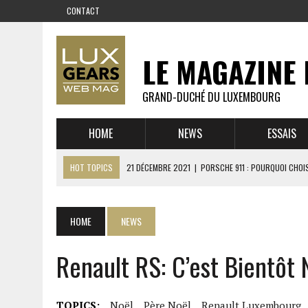
CONTACT
LE MAGAZINE 
GRAND-DUCHÉ DU LUXEMBOURG
HOME
NEWS
ESSAIS
HOT TOPICS
21 DÉCEMBRE 2021
|
PORSCHE 911 : POURQUOI CHOIS
14 DÉCEMBRE 2021
|
CHEVROLET CORVETTE C8 : MÉTAMORPHOSE D’U
23 SEPTEMBRE 2021
|
RUF CTR YELLOWBIRD – L’HISTOIRE DE L’AUTRE
HOME
NEWS
1 JUIN 2021
|
GROUPE 3 : ALPINE A110 1600 S VS PORSCHE 911 2,7 RS
Renault RS: C’est Bientôt 
6 AVRIL 2021
|
DE L’HUILE SUR LA PISTE – ART CARS
22 OCTOBRE 2020
|
EXPO MAZDA 100 ANS – AUTOWORLD MUSEUM 
TOPICS:
Noël
Père Noël
Renault Luxembourg