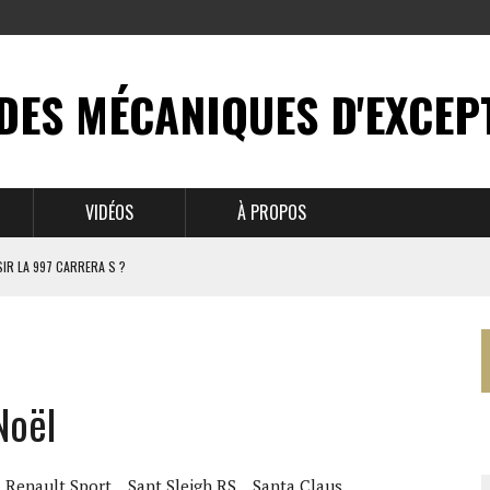
DES MÉCANIQUES D'EXCEP
VIDÉOS
À PROPOS
IR LA 997 CARRERA S ?
N MYTHE
 911
Noël
BRUSSELS
Renault Sport
Sant Sleigh RS
Santa Claus