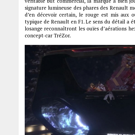
véritable but commercial, la marque a bien jou
signature lumineuse des phares des Renault mo
d’en décevoir certain, le rouge est mis aux o
typique de Renault en F1. Le sens du détail a é
losange reconnaîtront les ouïes d’aérations he
concept-car TréZor.