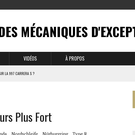
DES MÉCANIQUES D'EXCEP
VIDÉOS
À PROPOS
IR LA 997 CARRERA S ?
N MYTHE
 911
urs Plus Fort
BRUSSELS
nda
Nordschleife
Nürburgring
Type R