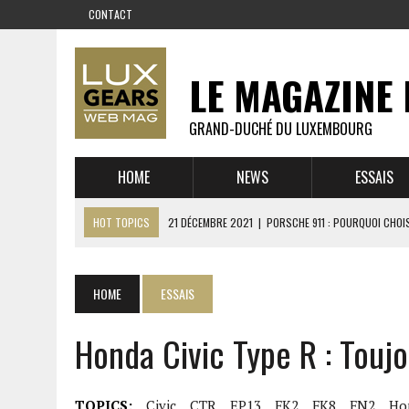
CONTACT
LE MAGAZINE 
GRAND-DUCHÉ DU LUXEMBOURG
HOME
NEWS
ESSAIS
HOT TOPICS
21 DÉCEMBRE 2021
|
PORSCHE 911 : POURQUOI CHOIS
14 DÉCEMBRE 2021
|
CHEVROLET CORVETTE C8 : MÉTAMORPHOSE D’U
23 SEPTEMBRE 2021
|
RUF CTR YELLOWBIRD – L’HISTOIRE DE L’AUTRE
HOME
ESSAIS
1 JUIN 2021
|
GROUPE 3 : ALPINE A110 1600 S VS PORSCHE 911 2,7 RS
Honda Civic Type R : Toujo
6 AVRIL 2021
|
DE L’HUILE SUR LA PISTE – ART CARS
22 OCTOBRE 2020
|
EXPO MAZDA 100 ANS – AUTOWORLD MUSEUM 
TOPICS:
Civic
CTR
EP13
FK2
FK8
FN2
Ho