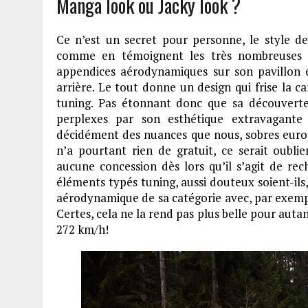
Manga look ou Jacky look ?
Ce n’est un secret pour personne, le style d
comme en témoignent les très nombreuses pris
appendices aérodynamiques sur son pavillon et
arrière. Le tout donne un design qui frise la c
tuning. Pas étonnant donc que sa découverte
perplexes par son esthétique extravagante
décidément des nuances que nous, sobres europ
n’a pourtant rien de gratuit, ce serait oubli
aucune concession dès lors qu’il s’agit de rec
éléments typés tuning, aussi douteux soient-ils,
aérodynamique de sa catégorie avec, par exemp
Certes, cela ne la rend pas plus belle pour autan
272 km/h!