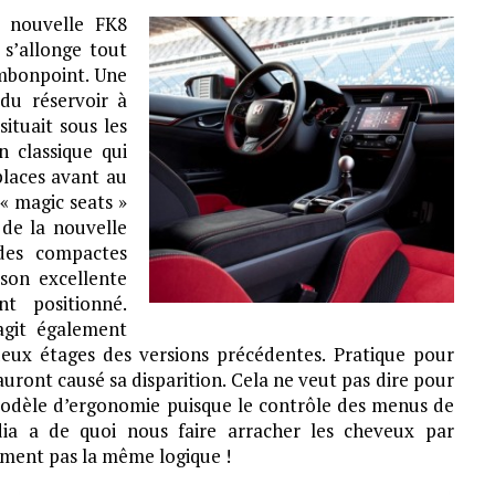
a nouvelle FK8
 s’allonge tout
embonpoint. Une
du réservoir à
situait sous les
n classique qui
places avant au
 « magic seats »
 de la nouvelle
 des compactes
 son excellente
t positionné.
agit également
eux étages des versions précédentes. Pratique pour
auront causé sa disparition. Cela ne veut pas dire pour
modèle d’ergonomie puisque le contrôle des menus de
dia a de quoi nous faire arracher les cheveux par
ment pas la même logique !