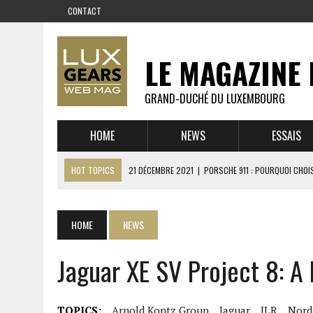
CONTACT
LE MAGAZINE 
GRAND-DUCHÉ DU LUXEMBOURG
HOME
NEWS
ESSAIS
HOT TOPICS
21 DÉCEMBRE 2021
|
PORSCHE 911 : POURQUOI CHOIS
14 DÉCEMBRE 2021
|
CHEVROLET CORVETTE C8 : MÉTAMORPHOSE D’U
23 SEPTEMBRE 2021
|
RUF CTR YELLOWBIRD – L’HISTOIRE DE L’AUTRE
HOME
NEWS
1 JUIN 2021
|
GROUPE 3 : ALPINE A110 1600 S VS PORSCHE 911 2,7 RS
Jaguar XE SV Project 8: A 
6 AVRIL 2021
|
DE L’HUILE SUR LA PISTE – ART CARS
22 OCTOBRE 2020
|
EXPO MAZDA 100 ANS – AUTOWORLD MUSEUM 
TOPICS:
Arnold Kontz Group
Jaguar
JLR
Nord