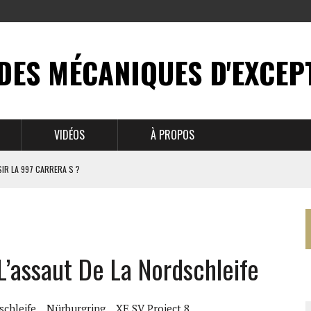
DES MÉCANIQUES D'EXCEP
VIDÉOS
À PROPOS
IR LA 997 CARRERA S ?
N MYTHE
 911
L’assaut De La Nordschleife
BRUSSELS
schleife
Nürburgring
XE SV Project 8