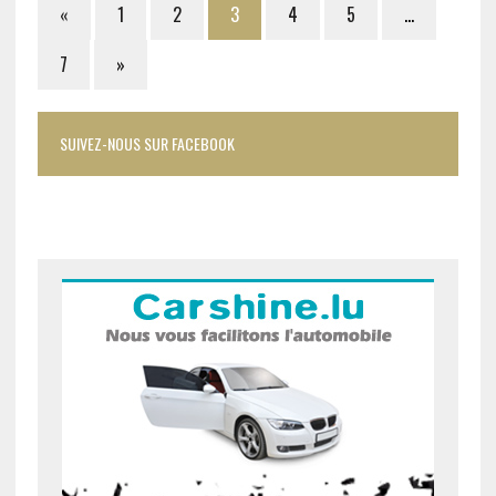
«
1
2
3
4
5
…
7
»
SUIVEZ-NOUS SUR FACEBOOK