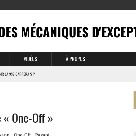
DES MÉCANIQUES D'EXCEP
VIDÉOS
À PROPOS
IR LA 997 CARRERA S ?
N MYTHE
 911
 « One-Off »
BRUSSELS
kann
One-Off
Pagani