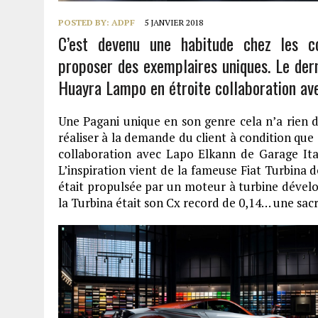
POSTED BY:
ADPF
5 JANVIER 2018
C’est devenu une habitude chez les co
proposer des exemplaires uniques. Le derni
Huayra Lampo en étroite collaboration av
Une Pagani unique en son genre cela n’a rien 
réaliser à la demande du client à condition que 
collaboration avec Lapo Elkann de Garage It
L’inspiration vient de la fameuse Fiat Turbina d
était propulsée par un moteur à turbine dévelo
la Turbina était son Cx record de 0,14… une sac