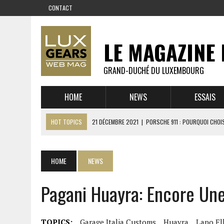
CONTACT
LE MAGAZINE 
GRAND-DUCHÉ DU LUXEMBOURG
HOME
NEWS
ESSAIS
HOT TOPICS
21 DÉCEMBRE 2021
|
PORSCHE 911 : POURQUOI CHOIS
14 DÉCEMBRE 2021
|
CHEVROLET CORVETTE C8 : MÉTAMORPHOSE D’U
23 SEPTEMBRE 2021
|
RUF CTR YELLOWBIRD – L’HISTOIRE DE L’AUTRE
HOME
NEWS
1 JUIN 2021
|
GROUPE 3 : ALPINE A110 1600 S VS PORSCHE 911 2,7 RS
Pagani Huayra: Encore Une
6 AVRIL 2021
|
DE L’HUILE SUR LA PISTE – ART CARS
22 OCTOBRE 2020
|
EXPO MAZDA 100 ANS – AUTOWORLD MUSEUM 
TOPICS:
Garage Italia Customs
Huayra
Lapo El