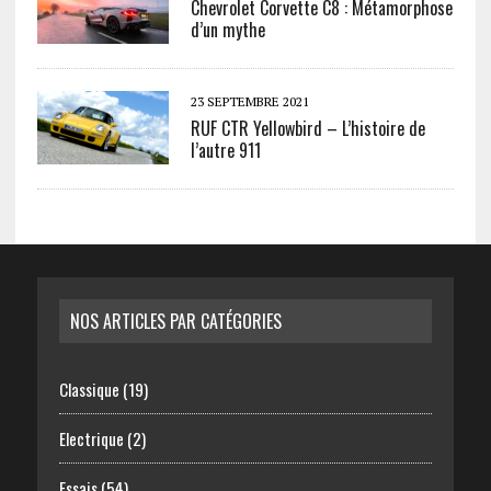
Chevrolet Corvette C8 : Métamorphose
d’un mythe
23 SEPTEMBRE 2021
RUF CTR Yellowbird – L’histoire de
l’autre 911
NOS ARTICLES PAR CATÉGORIES
Classique
(19)
Electrique
(2)
Essais
(54)