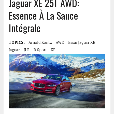
Jaguar XE 25T AWD:
Essence À La Sauce
Intégrale
TOPICS:
Arnold Kontz
AWD
Essai Jaguar XE
Jaguar
JLR
R Sport
XE