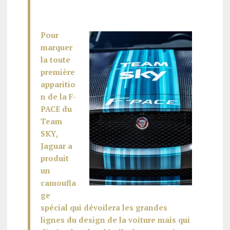
Pour
marquer
la toute
première
apparitio
n de la F-
PACE du
Team
SKY,
Jaguar a
produit
un
camoufla
ge
spécial qui dévoilera les grandes
lignes du design de la voiture mais qui