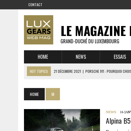
CONTACT
LE MAGAZINE 
GRAND-DUCHÉ DU LUXEMBOURG
HOME
NEWS
ESSAIS
HOT TOPICS
21 DÉCEMBRE 2021
|
PORSCHE 911 : POURQUOI CHOIS
14 DÉCEMBRE 2021
|
CHEVROLET CORVETTE C8 : MÉTAMORPHOSE D’U
23 SEPTEMBRE 2021
|
RUF CTR YELLOWBIRD – L’HISTOIRE DE L’AUTRE
HOME
M
1 JUIN 2021
|
GROUPE 3 : ALPINE A110 1600 S VS PORSCHE 911 2,7 RS
6 AVRIL 2021
|
DE L’HUILE SUR LA PISTE – ART CARS
NEWS
16 JAN
Alpina B5
22 OCTOBRE 2020
|
EXPO MAZDA 100 ANS – AUTOWORLD MUSEUM 