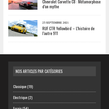
Chevrolet Corvette C8 : Métamorphose
d’un mythe
23 SEPTEMBRE 2021
RUF CTR Yellowbird – L’histoire de
l’autre 911
NOS ARTICLES PAR CATÉGORIES
Classique
(19)
Electrique
(2)
Essais
(54)