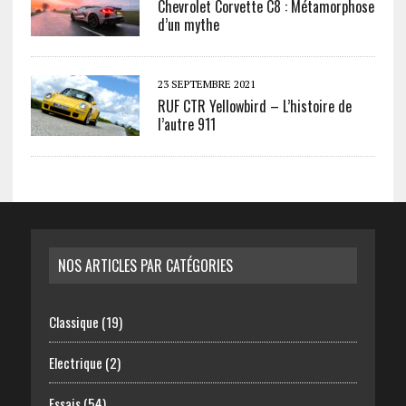
Chevrolet Corvette C8 : Métamorphose
d’un mythe
23 SEPTEMBRE 2021
RUF CTR Yellowbird – L’histoire de
l’autre 911
NOS ARTICLES PAR CATÉGORIES
Classique
(19)
Electrique
(2)
Essais
(54)