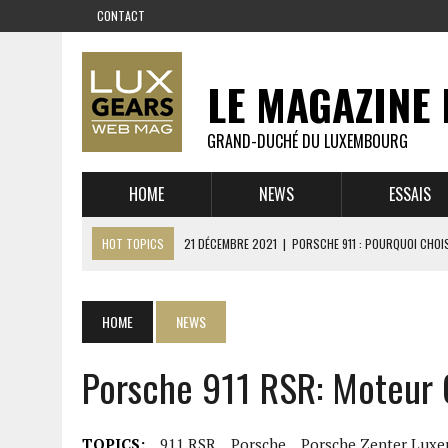
CONTACT
LE MAGAZINE 
GRAND-DUCHÉ DU LUXEMBOURG
HOME
NEWS
ESSAIS
HOT TOPICS
21 DÉCEMBRE 2021
|
PORSCHE 911 : POURQUOI CHOIS
14 DÉCEMBRE 2021
|
CHEVROLET CORVETTE C8 : MÉTAMORPHOSE D’U
23 SEPTEMBRE 2021
|
RUF CTR YELLOWBIRD – L’HISTOIRE DE L’AUTRE
HOME
NEWS
1 JUIN 2021
|
GROUPE 3 : ALPINE A110 1600 S VS PORSCHE 911 2,7 RS
Porsche 911 RSR: Moteur 
6 AVRIL 2021
|
DE L’HUILE SUR LA PISTE – ART CARS
22 OCTOBRE 2020
|
EXPO MAZDA 100 ANS – AUTOWORLD MUSEUM 
TOPICS:
911 RSR
Porsche
Porsche Zenter Lux