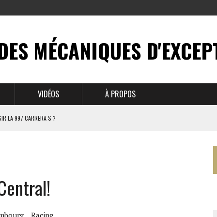
DES MÉCANIQUES D'EXCEP
VIDÉOS
À PROPOS
IR LA 997 CARRERA S ?
N MYTHE
 911
Central!
BRUSSELS
embourg
Racing