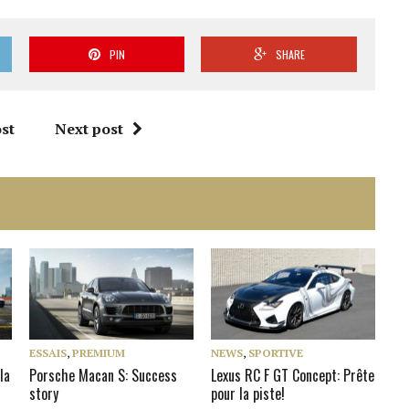
PIN
SHARE
st
Next post
ESSAIS
,
PREMIUM
NEWS
,
SPORTIVE
la
Porsche Macan S: Success
Lexus RC F GT Concept: Prête
story
pour la piste!