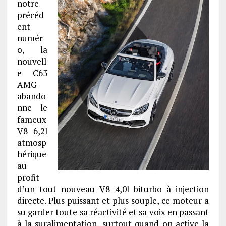
notre
précéd
ent
numér
o, la
nouvell
e C63
AMG
abando
nne le
fameux
V8 6,2l
atmosp
hérique
au
profit
d’un tout nouveau V8 4,0l biturbo à injection
directe. Plus puissant et plus souple, ce moteur a
su garder toute sa réactivité et sa voix en passant
à la suralimentation, surtout quand on active la