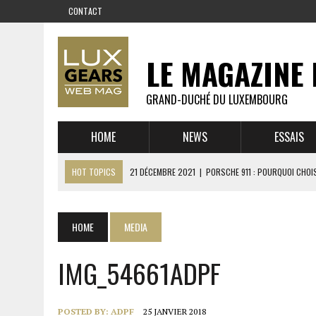
CONTACT
LE MAGAZINE 
GRAND-DUCHÉ DU LUXEMBOURG
HOME
NEWS
ESSAIS
HOT TOPICS
21 DÉCEMBRE 2021
|
PORSCHE 911 : POURQUOI CHOIS
14 DÉCEMBRE 2021
|
CHEVROLET CORVETTE C8 : MÉTAMORPHOSE D’U
23 SEPTEMBRE 2021
|
RUF CTR YELLOWBIRD – L’HISTOIRE DE L’AUTRE
HOME
MEDIA
1 JUIN 2021
|
GROUPE 3 : ALPINE A110 1600 S VS PORSCHE 911 2,7 RS
IMG_54661ADPF
6 AVRIL 2021
|
DE L’HUILE SUR LA PISTE – ART CARS
22 OCTOBRE 2020
|
EXPO MAZDA 100 ANS – AUTOWORLD MUSEUM 
POSTED BY:
ADPF
25 JANVIER 2018