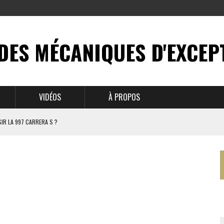
DES MÉCANIQUES D'EXCEP
VIDÉOS
À PROPOS
IR LA 997 CARRERA S ?
N MYTHE
 911
BRUSSELS