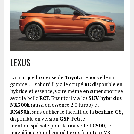
LEXUS
La marque luxueuse de
Toyota
renouvelle sa
gamme… D’abord il y a le coupé
RC
disponible en
hybride et essence, voire même en super sportive
avec la belle
RCF
. Ensuite il y a les
SUV hybrides
NX300h
(aussi en essence 2.0 turbo) et
RX450h
, sans oublier le facelift de la
berline GS
,
disponible en version
GSF
. Petite
mention spéciale pour la nouvelle
LC500
, le
magnifique grand coupé Lexus à moteur V8