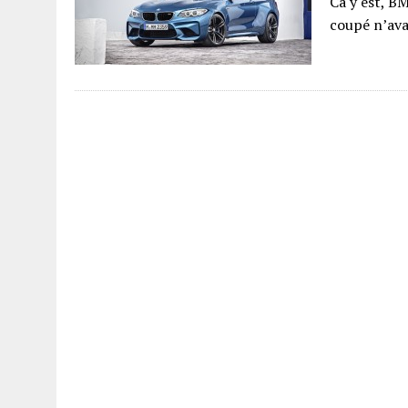
Ca y est, B
coupé n’avai