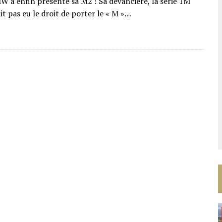
MW a enfin présenté sa M2 ! Sa devancière, la série 1M
t pas eu le droit de porter le « M »…