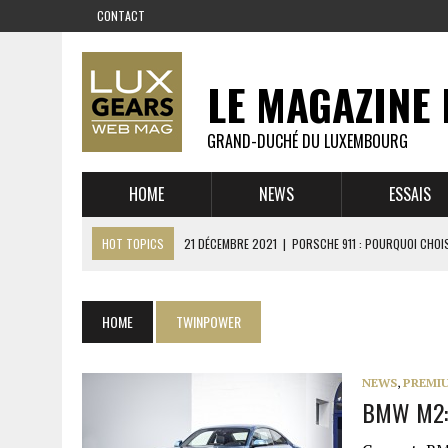
CONTACT
LE MAGAZINE 
GRAND-DUCHÉ DU LUXEMBOURG
HOME
NEWS
ESSAIS
HOT TOPICS
21 DÉCEMBRE 2021
|
PORSCHE 911 : POURQUOI CHOIS
14 DÉCEMBRE 2021
|
CHEVROLET CORVETTE C8 : MÉTAMORPHOSE D’U
23 SEPTEMBRE 2021
|
RUF CTR YELLOWBIRD – L’HISTOIRE DE L’AUTRE
HOME
TWINPOWER
1 JUIN 2021
|
GROUPE 3 : ALPINE A110 1600 S VS PORSCHE 911 2,7 RS
6 AVRIL 2021
|
DE L’HUILE SUR LA PISTE – ART CARS
NEWS
,
PREMI
BMW M2: 
22 OCTOBRE 2020
|
EXPO MAZDA 100 ANS – AUTOWORLD MUSEUM 