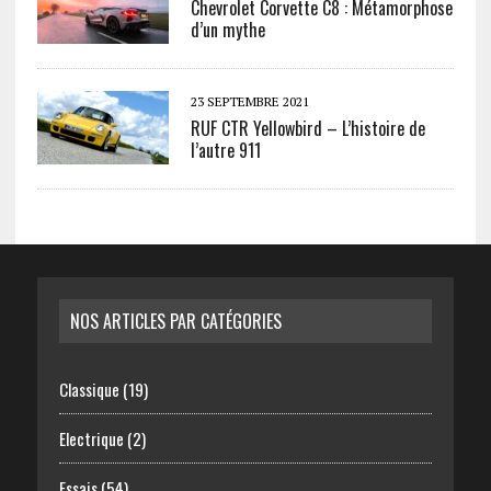
Chevrolet Corvette C8 : Métamorphose
d’un mythe
23 SEPTEMBRE 2021
RUF CTR Yellowbird – L’histoire de
l’autre 911
NOS ARTICLES PAR CATÉGORIES
Classique
(19)
Electrique
(2)
Essais
(54)