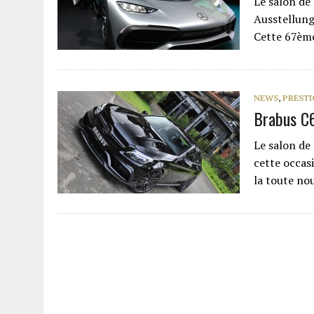
Le salon de
Ausstellung
Cette 67ème
NEWS
,
PRESTI
Brabus C
Le salon de
cette occas
la toute n