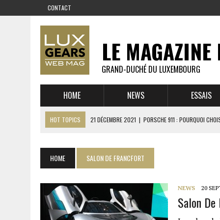
CONTACT
LE MAGAZINE 
GRAND-DUCHÉ DU LUXEMBOURG
HOME
NEWS
ESSAIS
HOT TOPICS
21 DÉCEMBRE 2021
|
PORSCHE 911 : POURQUOI CHOIS
14 DÉCEMBRE 2021
|
CHEVROLET CORVETTE C8 : MÉTAMORPHOSE D’U
23 SEPTEMBRE 2021
|
RUF CTR YELLOWBIRD – L’HISTOIRE DE L’AUTRE
HOME
SALON DE FRANCFORT
1 JUIN 2021
|
GROUPE 3 : ALPINE A110 1600 S VS PORSCHE 911 2,7 RS
6 AVRIL 2021
|
DE L’HUILE SUR LA PISTE – ART CARS
NEWS
20 SE
Salon De 
22 OCTOBRE 2020
|
EXPO MAZDA 100 ANS – AUTOWORLD MUSEUM 