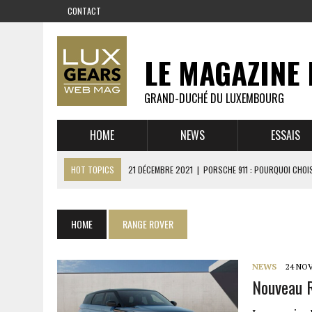
CONTACT
LE MAGAZINE 
GRAND-DUCHÉ DU LUXEMBOURG
HOME
NEWS
ESSAIS
HOT TOPICS
21 DÉCEMBRE 2021
|
PORSCHE 911 : POURQUOI CHOIS
14 DÉCEMBRE 2021
|
CHEVROLET CORVETTE C8 : MÉTAMORPHOSE D’U
23 SEPTEMBRE 2021
|
RUF CTR YELLOWBIRD – L’HISTOIRE DE L’AUTRE
HOME
RANGE ROVER
1 JUIN 2021
|
GROUPE 3 : ALPINE A110 1600 S VS PORSCHE 911 2,7 RS
6 AVRIL 2021
|
DE L’HUILE SUR LA PISTE – ART CARS
NEWS
24 NO
Nouveau R
22 OCTOBRE 2020
|
EXPO MAZDA 100 ANS – AUTOWORLD MUSEUM 