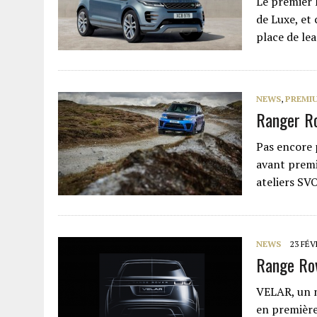
Le premier 
de Luxe, et
place de l
NEWS
,
PREMI
Ranger R
Pas encore 
avant premi
ateliers SV
NEWS
23 FÉV
Range Ro
VELAR, un n
en première 