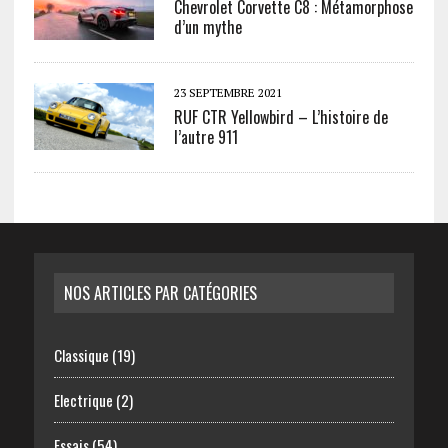
Chevrolet Corvette C8 : Métamorphose
d’un mythe
23 SEPTEMBRE 2021
RUF CTR Yellowbird – L’histoire de
l’autre 911
NOS ARTICLES PAR CATÉGORIES
Classique
(19)
Electrique
(2)
Essais
(54)