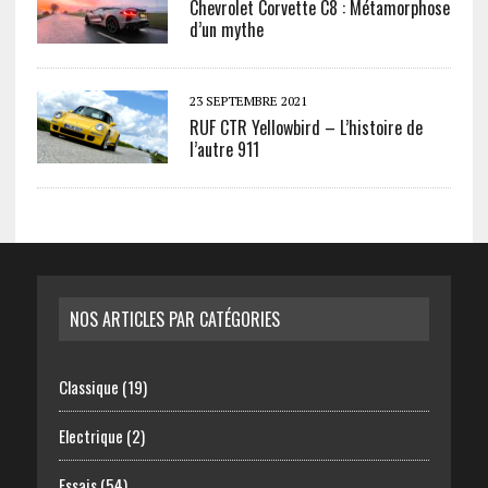
Chevrolet Corvette C8 : Métamorphose
d’un mythe
23 SEPTEMBRE 2021
RUF CTR Yellowbird – L’histoire de
l’autre 911
NOS ARTICLES PAR CATÉGORIES
Classique
(19)
Electrique
(2)
Essais
(54)