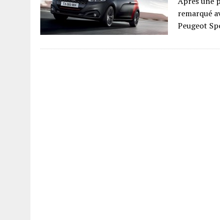
Après une p
remarqué ave
Peugeot Spo