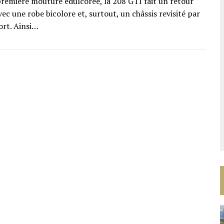
remière mouture édulcorée, la 208 GTI fait un retour
c une robe bicolore et, surtout, un châssis revisité par
rt. Ainsi…