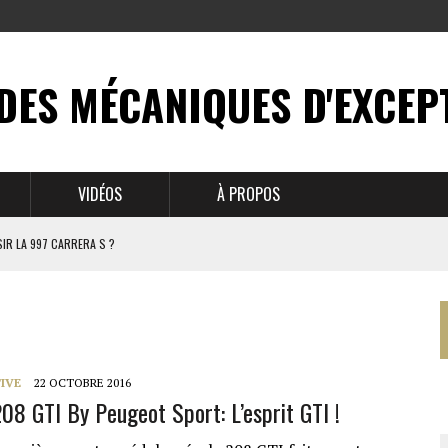
DES MÉCANIQUES D'EXCEP
VIDÉOS
À PROPOS
IR LA 997 CARRERA S ?
N MYTHE
 911
IVE
22 OCTOBRE 2016
08 GTI By Peugeot Sport: L’esprit GTI !
BRUSSELS