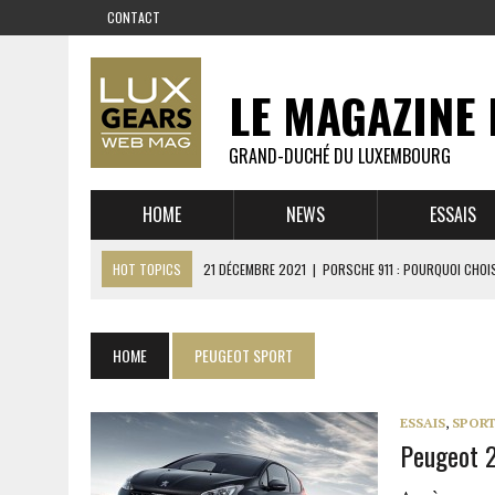
CONTACT
LE MAGAZINE 
GRAND-DUCHÉ DU LUXEMBOURG
HOME
NEWS
ESSAIS
HOT TOPICS
21 DÉCEMBRE 2021
|
PORSCHE 911 : POURQUOI CHOIS
14 DÉCEMBRE 2021
|
CHEVROLET CORVETTE C8 : MÉTAMORPHOSE D’U
23 SEPTEMBRE 2021
|
RUF CTR YELLOWBIRD – L’HISTOIRE DE L’AUTRE
HOME
PEUGEOT SPORT
1 JUIN 2021
|
GROUPE 3 : ALPINE A110 1600 S VS PORSCHE 911 2,7 RS
6 AVRIL 2021
|
DE L’HUILE SUR LA PISTE – ART CARS
ESSAIS
,
SPORT
Peugeot 2
22 OCTOBRE 2020
|
EXPO MAZDA 100 ANS – AUTOWORLD MUSEUM 