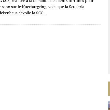
G 003, réalisée à la demande de clients fortunés pour
hrono sur le Nuerburgring, voici que la Scuderia
ickenhaus dévoile la SCG…