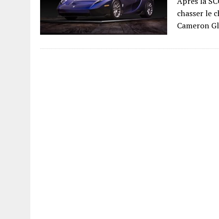
Après la SC
chasser le c
Cameron Gl