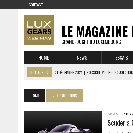
CONTACT
LE MAGAZINE 
GRAND-DUCHÉ DU LUXEMBOURG
HOME
NEWS
ESSAIS
HOT TOPICS
21 DÉCEMBRE 2021
|
PORSCHE 911 : POURQUOI CHOIS
14 DÉCEMBRE 2021
|
CHEVROLET CORVETTE C8 : MÉTAMORPHOSE D’U
23 SEPTEMBRE 2021
|
RUF CTR YELLOWBIRD – L’HISTOIRE DE L’AUTRE
HOME
NUERBURGRING
1 JUIN 2021
|
GROUPE 3 : ALPINE A110 1600 S VS PORSCHE 911 2,7 RS
6 AVRIL 2021
|
DE L’HUILE SUR LA PISTE – ART CARS
NEWS
23 NO
Scuderia
22 OCTOBRE 2020
|
EXPO MAZDA 100 ANS – AUTOWORLD MUSEUM 