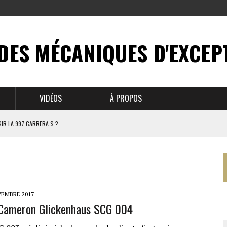
DES MÉCANIQUES D'EXCEP
VIDÉOS
À PROPOS
IR LA 997 CARRERA S ?
N MYTHE
 911
VEMBRE 2017
 Cameron Glickenhaus SCG 004
BRUSSELS