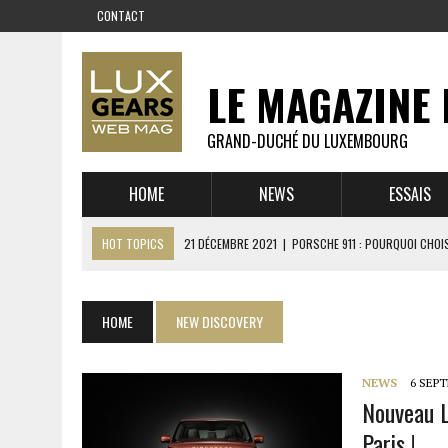
CONTACT
LE MAGAZINE 
GRAND-DUCHÉ DU LUXEMBOURG
HOME
NEWS
ESSAIS
HOT TOPICS
21 DÉCEMBRE 2021
|
PORSCHE 911 : POURQUOI CHOIS
14 DÉCEMBRE 2021
|
CHEVROLET CORVETTE C8 : MÉTAMORPHOSE D’U
23 SEPTEMBRE 2021
|
RUF CTR YELLOWBIRD – L’HISTOIRE DE L’AUTRE
HOME
NEW DISCOVERY
1 JUIN 2021
|
GROUPE 3 : ALPINE A110 1600 S VS PORSCHE 911 2,7 RS
6 AVRIL 2021
|
DE L’HUILE SUR LA PISTE – ART CARS
NEWS
6 SEP
Nouveau L
22 OCTOBRE 2020
|
EXPO MAZDA 100 ANS – AUTOWORLD MUSEUM 
Paris !