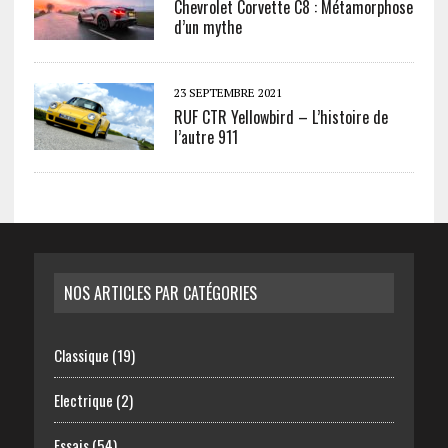
Chevrolet Corvette C8 : Métamorphose
d’un mythe
23 SEPTEMBRE 2021
RUF CTR Yellowbird – L’histoire de
l’autre 911
NOS ARTICLES PAR CATÉGORIES
Classique
(19)
Electrique
(2)
Essais
(54)