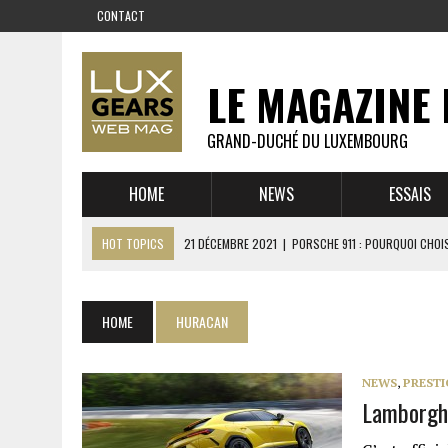
CONTACT
LE MAGAZINE 
GRAND-DUCHÉ DU LUXEMBOURG
HOME
NEWS
ESSAIS
HOT TOPICS
21 DÉCEMBRE 2021
|
PORSCHE 911 : POURQUOI CHOIS
14 DÉCEMBRE 2021
|
CHEVROLET CORVETTE C8 : MÉTAMORPHOSE D’U
23 SEPTEMBRE 2021
|
RUF CTR YELLOWBIRD – L’HISTOIRE DE L’AUTRE
HOME
HURACAN
1 JUIN 2021
|
GROUPE 3 : ALPINE A110 1600 S VS PORSCHE 911 2,7 RS
6 AVRIL 2021
|
DE L’HUILE SUR LA PISTE – ART CARS
NEWS
,
PRESTI
Lamborghi
22 OCTOBRE 2020
|
EXPO MAZDA 100 ANS – AUTOWORLD MUSEUM 