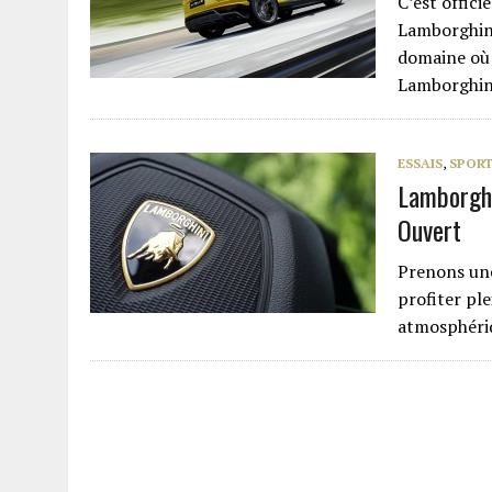
C’est offici
Lamborghini
domaine où 
Lamborghin
ESSAIS
,
SPORT
Lamborghi
Ouvert
Prenons une
profiter pl
atmosphéri