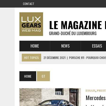
CONTACT
LE MAGAZINE 
GRAND-DUCHÉ DU LUXEMBOURG
HOME
NEWS
ESSAIS
HOT TOPICS
21 DÉCEMBRE 2021
|
PORSCHE 911 : POURQUOI CHOIS
14 DÉCEMBRE 2021
|
CHEVROLET CORVETTE C8 : MÉTAMORPHOSE D’U
23 SEPTEMBRE 2021
|
RUF CTR YELLOWBIRD – L’HISTOIRE DE L’AUTRE
HOME
GT
1 JUIN 2021
|
GROUPE 3 : ALPINE A110 1600 S VS PORSCHE 911 2,7 RS
6 AVRIL 2021
|
DE L’HUILE SUR LA PISTE – ART CARS
ESSAIS
,
PREST
Mercedes 
22 OCTOBRE 2020
|
EXPO MAZDA 100 ANS – AUTOWORLD MUSEUM 