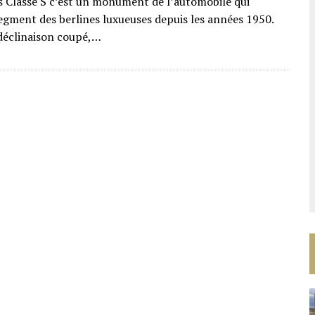
 Classe S c’est un monument de l’automobile qui
egment des berlines luxueuses depuis les années 1950.
déclinaison coupé,…