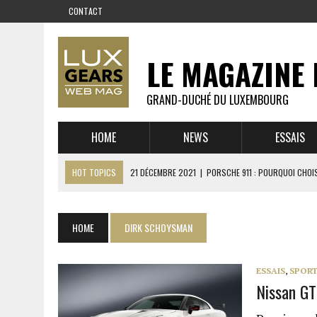
CONTACT
LE MAGAZINE 
GRAND-DUCHÉ DU LUXEMBOURG
HOME
NEWS
ESSAIS
HOT TOPICS
21 DÉCEMBRE 2021
|
PORSCHE 911 : POURQUOI CHOIS
14 DÉCEMBRE 2021
|
CHEVROLET CORVETTE C8 : MÉTAMORPHOSE D’U
23 SEPTEMBRE 2021
|
RUF CTR YELLOWBIRD – L’HISTOIRE DE L’AUTRE
HOME
DIRK SCHOYSMAN
1 JUIN 2021
|
GROUPE 3 : ALPINE A110 1600 S VS PORSCHE 911 2,7 RS
6 AVRIL 2021
|
DE L’HUILE SUR LA PISTE – ART CARS
ESSAIS
,
SPORT
Nissan GT
22 OCTOBRE 2020
|
EXPO MAZDA 100 ANS – AUTOWORLD MUSEUM 