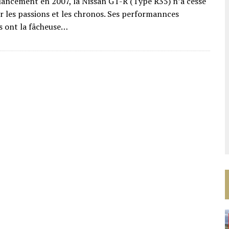
lancement en 2007, la Nissan GT-R (Type R35) n’a cessé
r les passions et les chronos. Ses performannces
s ont la fâcheuse…