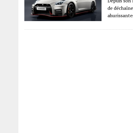
Depuis son 
de déchaîne
ahurissante