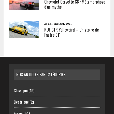
Chevrolet Corvette C8 : Métamorphose
d’un mythe
23 SEPTEMBRE 2021
RUF CTR Yellowbird – L’histoire de
l’autre 911
NOS ARTICLES PAR CATÉGORIES
Classique
(19)
Electrique
(2)
Essais
(54)