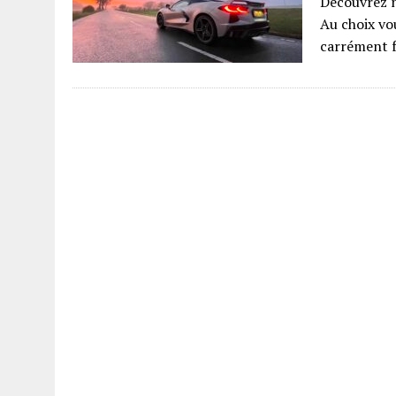
Découvrez n
Au choix vou
carrément fa