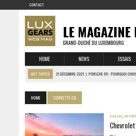
CONTACT
LE MAGAZINE 
GRAND-DUCHÉ DU LUXEMBOURG
HOME
NEWS
ESSAIS
HOT TOPICS
21 DÉCEMBRE 2021
|
PORSCHE 911 : POURQUOI CHOIS
14 DÉCEMBRE 2021
|
CHEVROLET CORVETTE C8 : MÉTAMORPHOSE D’U
23 SEPTEMBRE 2021
|
RUF CTR YELLOWBIRD – L’HISTOIRE DE L’AUTRE
HOME
CORVETTE C8
1 JUIN 2021
|
GROUPE 3 : ALPINE A110 1600 S VS PORSCHE 911 2,7 RS
6 AVRIL 2021
|
DE L’HUILE SUR LA PISTE – ART CARS
ESSAIS
,
SPORT
Chevrolet
22 OCTOBRE 2020
|
EXPO MAZDA 100 ANS – AUTOWORLD MUSEUM 