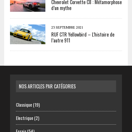
Chevrolet Corvette C8 : Métamorphose
d’un mythe
23 SEPTEMBRE 2021
RUF CTR Yellowbird – L’histoire de
l’autre 911
NOS ARTICLES PAR CATÉGORIES
Classique
(19)
Electrique
(2)
Essais
(54)