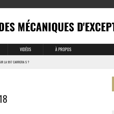
DES MÉCANIQUES D'EXCEP
VIDÉOS
À PROPOS
IR LA 997 CARRERA S ?
N MYTHE
 911
18
BRUSSELS