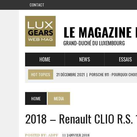
CONTACT
LE MAGAZINE 
GRAND-DUCHÉ DU LUXEMBOURG
HOME
NEWS
ESSAIS
HOT TOPICS
21 DÉCEMBRE 2021
|
PORSCHE 911 : POURQUOI CHOIS
14 DÉCEMBRE 2021
|
CHEVROLET CORVETTE C8 : MÉTAMORPHOSE D’U
23 SEPTEMBRE 2021
|
RUF CTR YELLOWBIRD – L’HISTOIRE DE L’AUTRE
HOME
MEDIA
1 JUIN 2021
|
GROUPE 3 : ALPINE A110 1600 S VS PORSCHE 911 2,7 RS
2018 – Renault CLIO R.S. 
6 AVRIL 2021
|
DE L’HUILE SUR LA PISTE – ART CARS
22 OCTOBRE 2020
|
EXPO MAZDA 100 ANS – AUTOWORLD MUSEUM 
POSTED BY:
ADPF
11 JANVIER 2018