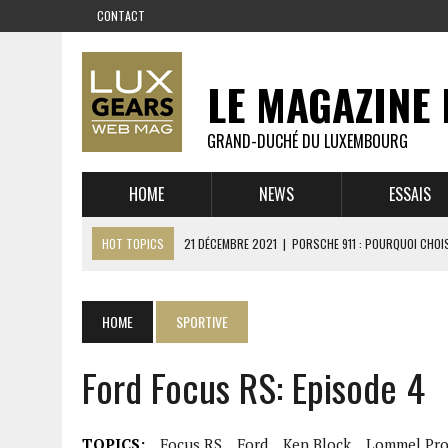
CONTACT
LE MAGAZINE 
GRAND-DUCHÉ DU LUXEMBOURG
HOME
NEWS
ESSAIS
HOT TOPICS
21 DÉCEMBRE 2021
|
PORSCHE 911 : POURQUOI CHOIS
14 DÉCEMBRE 2021
|
CHEVROLET CORVETTE C8 : MÉTAMORPHOSE D’U
23 SEPTEMBRE 2021
|
RUF CTR YELLOWBIRD – L’HISTOIRE DE L’AUTRE
HOME
SPORTIVE
1 JUIN 2021
|
GROUPE 3 : ALPINE A110 1600 S VS PORSCHE 911 2,7 RS
Ford Focus RS: Episode 4
6 AVRIL 2021
|
DE L’HUILE SUR LA PISTE – ART CARS
22 OCTOBRE 2020
|
EXPO MAZDA 100 ANS – AUTOWORLD MUSEUM 
TOPICS:
Focus RS
Ford
Ken Block
Lommel Pro