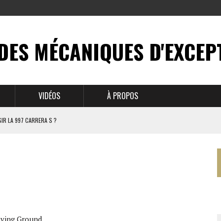
DES MÉCANIQUES D'EXCEP
VIDÉOS
À PROPOS
IR LA 997 CARRERA S ?
N MYTHE
 911
BRUSSELS
ving Ground