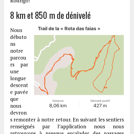
Rodrigo!
8 km et 850 m de dénivelé
Nous
débuto
ns
notre
parcou
rs par
une
longue
descent
e pavée
que
nous
devron
s remonter à notre retour. En suivant les sentiers
renseignés par l’application nous nous
retrouvons à presque escalader des passages