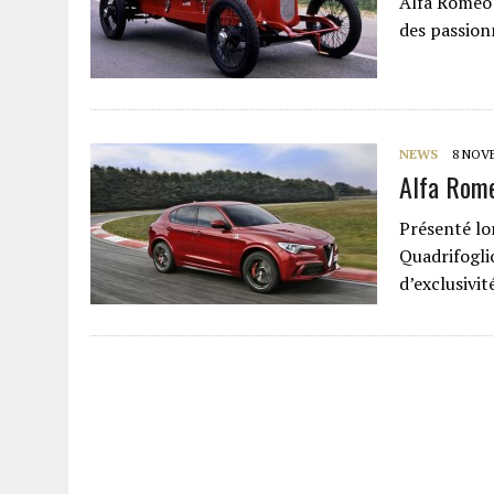
Alfa Romeo 
des passionn
NEWS
8 NOV
Alfa Rome
Présenté lo
Quadrifogli
d’exclusivit