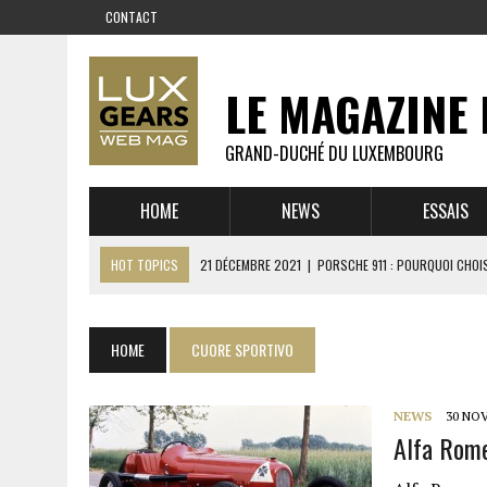
CONTACT
LE MAGAZINE 
GRAND-DUCHÉ DU LUXEMBOURG
HOME
NEWS
ESSAIS
HOT TOPICS
21 DÉCEMBRE 2021
|
PORSCHE 911 : POURQUOI CHOIS
14 DÉCEMBRE 2021
|
CHEVROLET CORVETTE C8 : MÉTAMORPHOSE D’U
23 SEPTEMBRE 2021
|
RUF CTR YELLOWBIRD – L’HISTOIRE DE L’AUTRE
HOME
CUORE SPORTIVO
1 JUIN 2021
|
GROUPE 3 : ALPINE A110 1600 S VS PORSCHE 911 2,7 RS
6 AVRIL 2021
|
DE L’HUILE SUR LA PISTE – ART CARS
NEWS
30 NO
Alfa Rome
22 OCTOBRE 2020
|
EXPO MAZDA 100 ANS – AUTOWORLD MUSEUM 