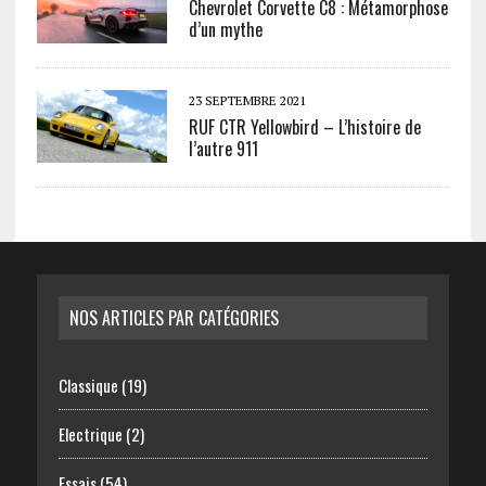
Chevrolet Corvette C8 : Métamorphose
d’un mythe
23 SEPTEMBRE 2021
RUF CTR Yellowbird – L’histoire de
l’autre 911
NOS ARTICLES PAR CATÉGORIES
Classique
(19)
Electrique
(2)
Essais
(54)