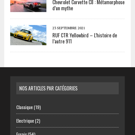
Chevrolet Corvette C8 : Métamorphose
d’un mythe
23 SEPTEMBRE 2021
RUF CTR Yellowbird – L’histoire de
l’autre 911
NOS ARTICLES PAR CATÉGORIES
Classique
(19)
Electrique
(2)
Essais
(54)