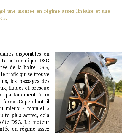
gré une montée en régime assez linéaire et une
R ».
aires disponibles en
boîte automatique DSG
tée de la boîte DSG,
e trafic qui se trouve
ns, les passages des
x, fluides et presque
nt parfaitement à un
 ferme. Cependant, il
ou mieux « manuel »
ite plus active, cela
 boîte DSG. Le moteur
ntée en régime assez