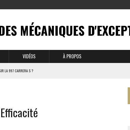
DES MÉCANIQUES D'EXCEP
VIDÉOS
À PROPOS
IR LA 997 CARRERA S ?
N MYTHE
 911
Efficacité
BRUSSELS