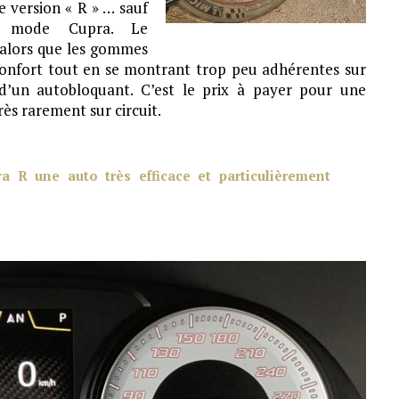
e version « R » … sauf
le mode Cupra. Le
 alors que les gommes
confort tout en se montrant trop peu adhérentes sur
 d’un autobloquant. C’est le prix à payer pour une
rès rarement sur circuit.
a R une auto très efficace et particulièrement