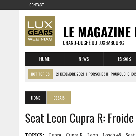
CONTACT
LE MAGAZINE 
GRAND-DUCHÉ DU LUXEMBOURG
HOME
NEWS
ESSAIS
HOT TOPICS
21 DÉCEMBRE 2021
|
PORSCHE 911 : POURQUOI CHOIS
14 DÉCEMBRE 2021
|
CHEVROLET CORVETTE C8 : MÉTAMORPHOSE D’U
23 SEPTEMBRE 2021
|
RUF CTR YELLOWBIRD – L’HISTOIRE DE L’AUTRE
HOME
ESSAIS
1 JUIN 2021
|
GROUPE 3 : ALPINE A110 1600 S VS PORSCHE 911 2,7 RS
Seat Leon Cupra R: Froide 
6 AVRIL 2021
|
DE L’HUILE SUR LA PISTE – ART CARS
22 OCTOBRE 2020
|
EXPO MAZDA 100 ANS – AUTOWORLD MUSEUM 
TOPICS:
Cupra
Cupra R
Leon
Losch 48
Seat