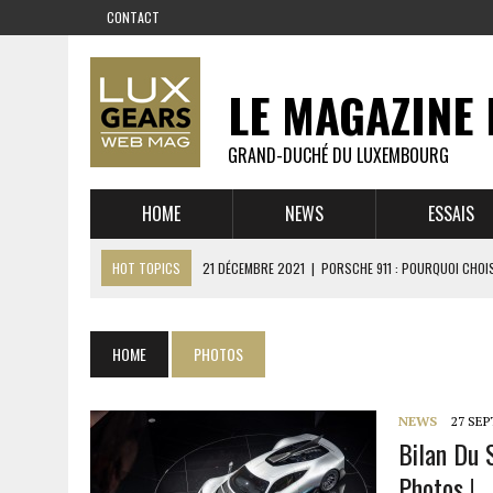
CONTACT
LE MAGAZINE 
GRAND-DUCHÉ DU LUXEMBOURG
HOME
NEWS
ESSAIS
HOT TOPICS
21 DÉCEMBRE 2021
|
PORSCHE 911 : POURQUOI CHOIS
14 DÉCEMBRE 2021
|
CHEVROLET CORVETTE C8 : MÉTAMORPHOSE D’U
23 SEPTEMBRE 2021
|
RUF CTR YELLOWBIRD – L’HISTOIRE DE L’AUTRE
HOME
PHOTOS
1 JUIN 2021
|
GROUPE 3 : ALPINE A110 1600 S VS PORSCHE 911 2,7 RS
6 AVRIL 2021
|
DE L’HUILE SUR LA PISTE – ART CARS
NEWS
27 SE
Bilan Du 
22 OCTOBRE 2020
|
EXPO MAZDA 100 ANS – AUTOWORLD MUSEUM 
Photos !