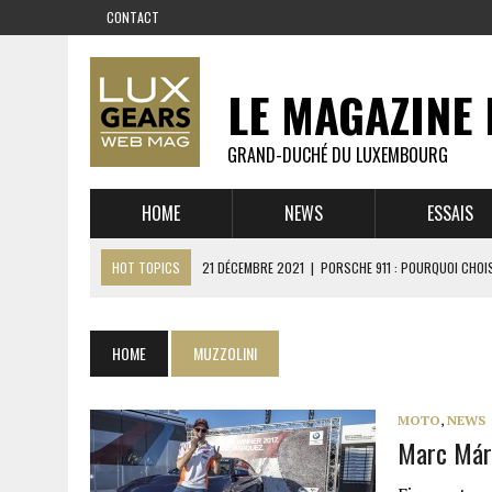
CONTACT
LE MAGAZINE 
GRAND-DUCHÉ DU LUXEMBOURG
HOME
NEWS
ESSAIS
HOT TOPICS
21 DÉCEMBRE 2021
|
PORSCHE 911 : POURQUOI CHOIS
14 DÉCEMBRE 2021
|
CHEVROLET CORVETTE C8 : MÉTAMORPHOSE D’U
23 SEPTEMBRE 2021
|
RUF CTR YELLOWBIRD – L’HISTOIRE DE L’AUTRE
HOME
MUZZOLINI
1 JUIN 2021
|
GROUPE 3 : ALPINE A110 1600 S VS PORSCHE 911 2,7 RS
6 AVRIL 2021
|
DE L’HUILE SUR LA PISTE – ART CARS
MOTO
,
NEWS
Marc Márq
22 OCTOBRE 2020
|
EXPO MAZDA 100 ANS – AUTOWORLD MUSEUM 