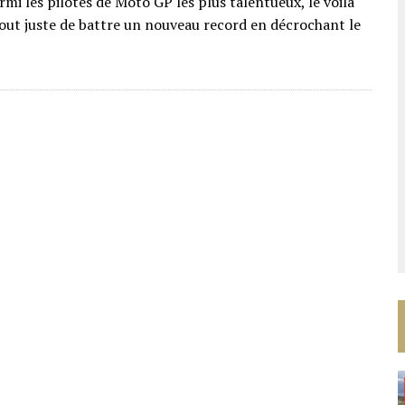
mi les pilotes de Moto GP les plus talentueux, le voilà
 tout juste de battre un nouveau record en décrochant le