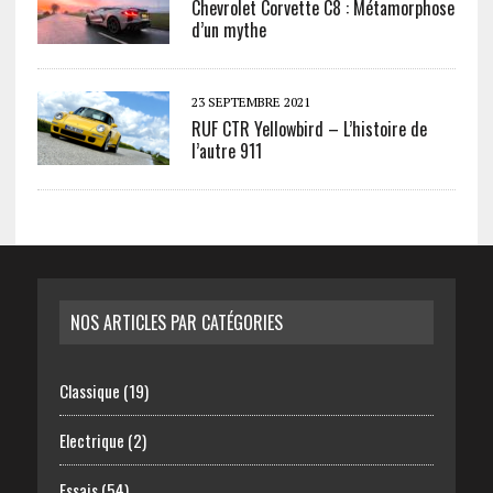
Chevrolet Corvette C8 : Métamorphose
d’un mythe
23 SEPTEMBRE 2021
RUF CTR Yellowbird – L’histoire de
l’autre 911
NOS ARTICLES PAR CATÉGORIES
Classique
(19)
Electrique
(2)
Essais
(54)