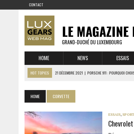
CONTACT
LE MAGAZINE 
GRAND-DUCHÉ DU LUXEMBOURG
HOME
NEWS
ESSAIS
HOT TOPICS
21 DÉCEMBRE 2021
|
PORSCHE 911 : POURQUOI CHOIS
14 DÉCEMBRE 2021
|
CHEVROLET CORVETTE C8 : MÉTAMORPHOSE D’U
23 SEPTEMBRE 2021
|
RUF CTR YELLOWBIRD – L’HISTOIRE DE L’AUTRE
HOME
CORVETTE
1 JUIN 2021
|
GROUPE 3 : ALPINE A110 1600 S VS PORSCHE 911 2,7 RS
6 AVRIL 2021
|
DE L’HUILE SUR LA PISTE – ART CARS
ESSAIS
,
SPORT
Chevrolet
22 OCTOBRE 2020
|
EXPO MAZDA 100 ANS – AUTOWORLD MUSEUM 