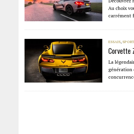
Découvrez n
Au choix vou
carrément fa
ESSAIS
,
SPORT
Corvette 
La légendai
génération 
concurrenc