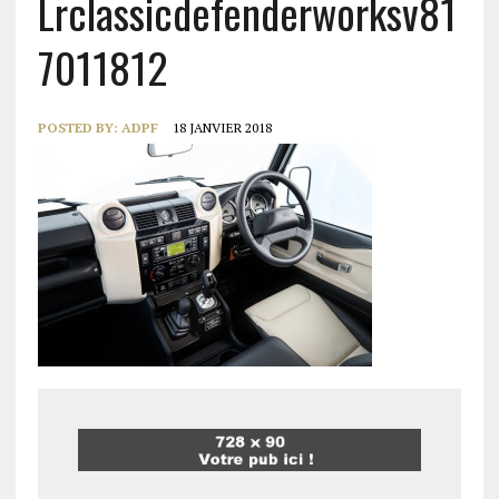
Lrclassicdefenderworksv81
7011812
POSTED BY:
ADPF
18 JANVIER 2018