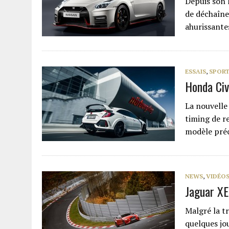
Depuis son 
de déchaîne
ahurissante
ESSAIS
,
SPORT
Honda Civ
La nouvelle
timing de r
modèle préc
NEWS
,
VIDÉO
Jaguar XE
Malgré la t
quelques jou