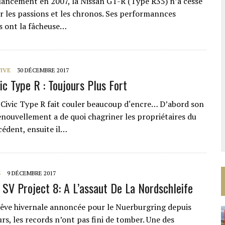
lancement en 2007, la Nissan GT-R (Type R35) n’a cessé
r les passions et les chronos. Ses performannces
s ont la fâcheuse…
IVE
30 DÉCEMBRE 2017
ic Type R : Toujours Plus Fort
 Civic Type R fait couler beaucoup d‘encre… D’abord son
enouvellement a de quoi chagriner les propriétaires du
édent, ensuite il…
S
9 DÉCEMBRE 2017
 SV Project 8: A L’assaut De La Nordschleife
rêve hivernale annoncée pour le Nuerburgring depuis
rs, les records n’ont pas fini de tomber. Une des