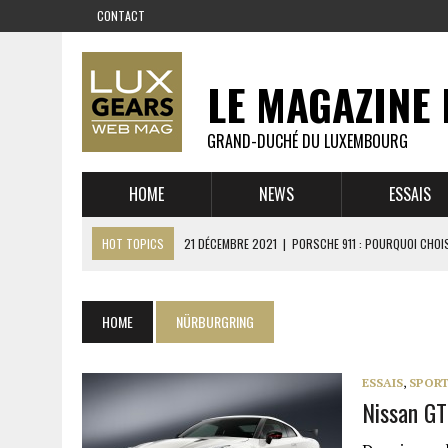
CONTACT
LE MAGAZINE 
GRAND-DUCHÉ DU LUXEMBOURG
HOME
NEWS
ESSAIS
HOT TOPICS
21 DÉCEMBRE 2021
|
PORSCHE 911 : POURQUOI CHOIS
14 DÉCEMBRE 2021
|
CHEVROLET CORVETTE C8 : MÉTAMORPHOSE D’U
23 SEPTEMBRE 2021
|
RUF CTR YELLOWBIRD – L’HISTOIRE DE L’AUTRE
HOME
NÜRBURGRING
1 JUIN 2021
|
GROUPE 3 : ALPINE A110 1600 S VS PORSCHE 911 2,7 RS
6 AVRIL 2021
|
DE L’HUILE SUR LA PISTE – ART CARS
ESSAIS
,
SPORT
Nissan GT
22 OCTOBRE 2020
|
EXPO MAZDA 100 ANS – AUTOWORLD MUSEUM 