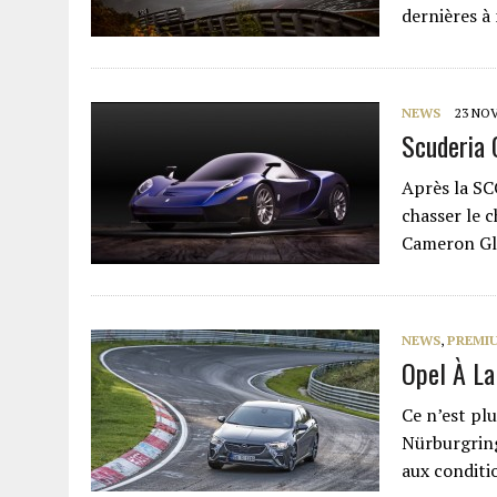
dernières à
NEWS
23 NO
Scuderia
Après la SC
chasser le c
Cameron Gl
NEWS
,
PREMI
Opel À La
Ce n’est pl
Nürburgring
aux condit