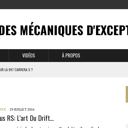
DES MÉCANIQUES D'EXCEP
VIDÉOS
À PROPOS
IR LA 997 CARRERA S ?
N MYTHE
 911
IVE
29 JUILLET 2016
s RS: L’art Du Drift…
BRUSSELS