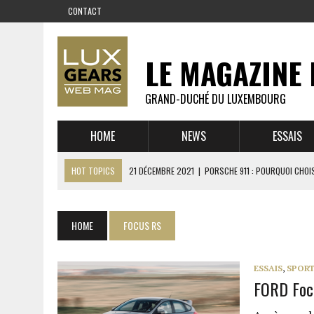
CONTACT
LE MAGAZINE 
GRAND-DUCHÉ DU LUXEMBOURG
HOME
NEWS
ESSAIS
HOT TOPICS
21 DÉCEMBRE 2021
|
PORSCHE 911 : POURQUOI CHOIS
14 DÉCEMBRE 2021
|
CHEVROLET CORVETTE C8 : MÉTAMORPHOSE D’U
23 SEPTEMBRE 2021
|
RUF CTR YELLOWBIRD – L’HISTOIRE DE L’AUTRE
HOME
FOCUS RS
1 JUIN 2021
|
GROUPE 3 : ALPINE A110 1600 S VS PORSCHE 911 2,7 RS
6 AVRIL 2021
|
DE L’HUILE SUR LA PISTE – ART CARS
ESSAIS
,
SPORT
FORD Focu
22 OCTOBRE 2020
|
EXPO MAZDA 100 ANS – AUTOWORLD MUSEUM 