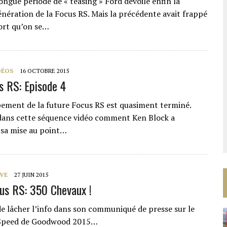
ongue période de « teasing » Ford dévoile enfin la
énération de la Focus RS. Mais la précédente avait frappé
ort qu’on se…
DÉOS
16 OCTOBRE 2015
s RS: Episode 4
ement de la future Focus RS est quasiment terminé.
dans cette séquence vidéo comment Ken Block a
 sa mise au point…
VE
27 JUIN 2015
s RS: 350 Chevaux !
de lâcher l’info dans son communiqué de presse sur le
f Speed de Goodwood 2015…