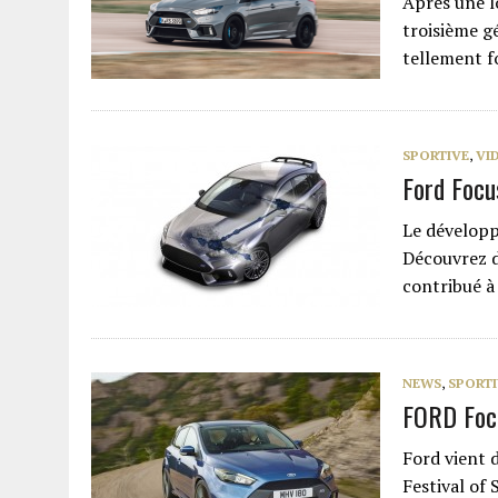
Après une l
troisième g
tellement f
SPORTIVE
,
VI
Ford Focu
Le développ
Découvrez 
contribué à
NEWS
,
SPORTI
FORD Focu
Ford vient 
Festival o