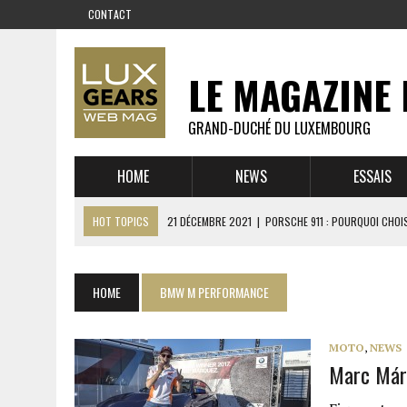
CONTACT
LE MAGAZINE 
GRAND-DUCHÉ DU LUXEMBOURG
HOME
NEWS
ESSAIS
HOT TOPICS
21 DÉCEMBRE 2021
|
PORSCHE 911 : POURQUOI CHOIS
14 DÉCEMBRE 2021
|
CHEVROLET CORVETTE C8 : MÉTAMORPHOSE D’U
23 SEPTEMBRE 2021
|
RUF CTR YELLOWBIRD – L’HISTOIRE DE L’AUTRE
HOME
BMW M PERFORMANCE
1 JUIN 2021
|
GROUPE 3 : ALPINE A110 1600 S VS PORSCHE 911 2,7 RS
6 AVRIL 2021
|
DE L’HUILE SUR LA PISTE – ART CARS
MOTO
,
NEWS
Marc Márq
22 OCTOBRE 2020
|
EXPO MAZDA 100 ANS – AUTOWORLD MUSEUM 