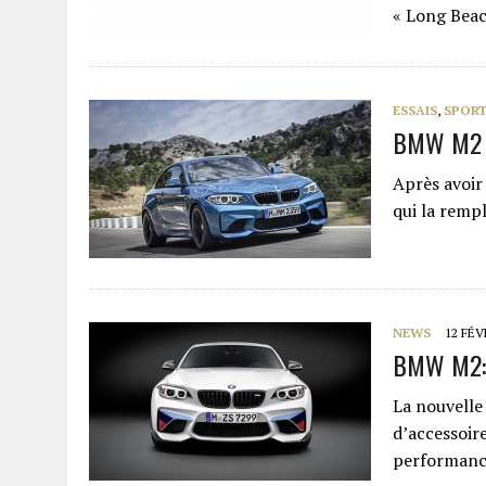
« Long Beac
ESSAIS
,
SPORT
BMW M2 :
Après avoir
qui la remp
NEWS
12 FÉV
BMW M2: A
La nouvelle
d’accessoir
performance