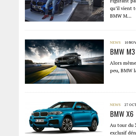
Figurant par
qu’il vient
BMW M…
NEWS
10 NO
BMW M3 C
Alors même 
peu, BMW la
NEWS
27 OC
BMW X6 M
Au tour du 
exclusif dé